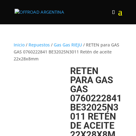
Inicio
/
Repuestos
/
Gas Gas RIEJU
/ RETEN para GAS
GAS 0760222841 BE32025N3011 Retén de aceite
22x28x8mm
RETEN
PARA GAS
GAS
0760222841
BE32025N3
011 RETÉN
DE ACEITE
22X28X8M