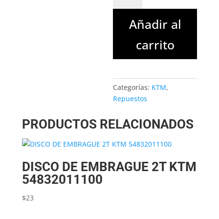
$100.
$70.
SX
Añadir al
50
COD.
carrito
45003040000
cantidad
Categorías:
KTM
,
Repuestos
PRODUCTOS RELACIONADOS
DISCO DE EMBRAGUE 2T KTM
54832011100
$
23