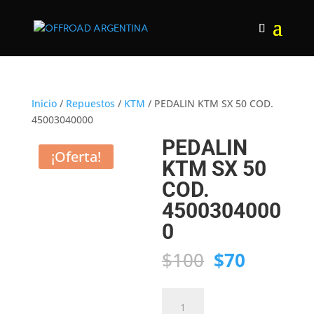
Inicio
/
Repuestos
/
KTM
/ PEDALIN KTM SX 50 COD.
45003040000
PEDALIN
¡Oferta!
KTM SX 50
COD.
4500304000
0
El
El
$
100
$
70
precio
precio
original
actual
PEDALIN
era:
es:
KTM