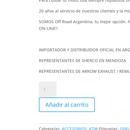
Para cuidar tu moto, usa siempre repuestos or
20 años al servicio de nuestros clientes y la 
SOMOS Off Road Argentina, tu mejor opci
ON-LINE!!
IMPORTADOR Y DISTRIBUIDOR OFICIAL EN ARG
REPRESENTANTES DE SHERCO EN MENDOZA
REPRESENTANTES DE ARROW EXHAUST / REMUS
FILTRO
DE
AIRE
Añadir al carrito
MARCA
MAHLE
KTM
790/1090/1190/1290
Categorías:
ACCESORIOS
,
KTM
Etiquetas:
1090