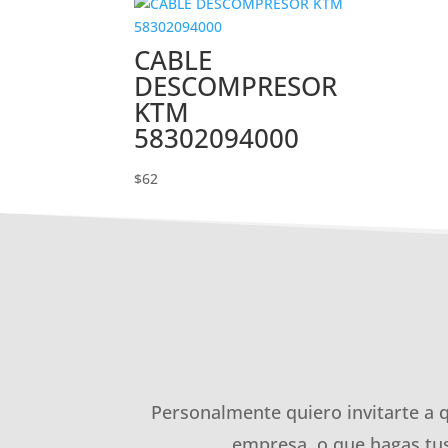
CABLE
DESCOMPRESOR
KTM
58302094000
$
62
Personalmente quiero invitarte a 
empresa, o que hagas tus