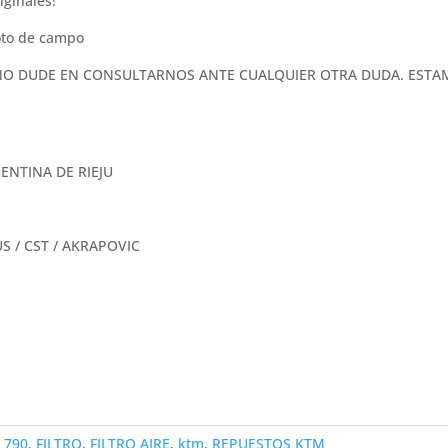
iginales!
moto de campo
ón. NO DUDE EN CONSULTARNOS ANTE CUALQUIER OTRA DUDA. EST
ENTINA DE RIEJU
 / CST / AKRAPOVIC
,
790
,
FILTRO
,
FILTRO AIRE
,
ktm
,
REPUESTOS KTM