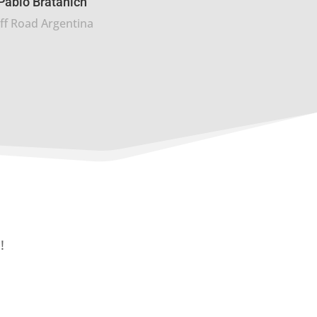
Pablo Bratanich
ff Road Argentina
!