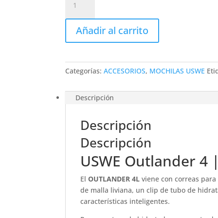
Outlander
4
Añadir al carrito
|
3.0
litros
Crazy
Categorías:
ACCESORIOS
,
MOCHILAS USWE
Eti
Yellow
cantidad
Descripción
Descripción
Descripción
USWE Outlander 4 | 
El
OUTLANDER 4L
viene con correas para 
de malla liviana, un clip de tubo de hidr
características inteligentes.