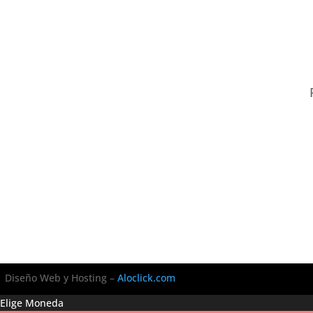
Diseño Web y Hosting –
Aloclick.com
Elige Moneda