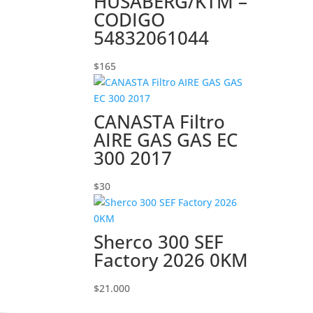
HUSABERG/KTM –
CODIGO
54832061044
$
165
CANASTA Filtro
AIRE GAS GAS EC
300 2017
$
30
Sherco 300 SEF
Factory 2026 0KM
$
21.000