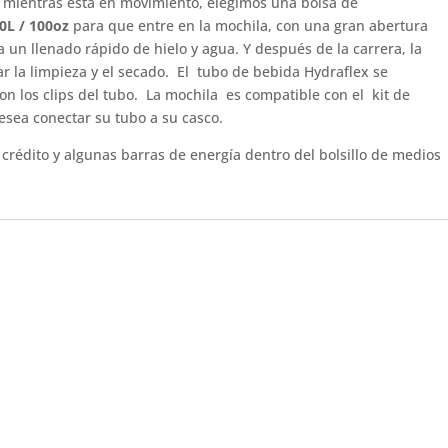
 mientras está en movimiento, elegimos una bolsa de
,0L / 100oz
para que entre en la mochila, con una gran abertura
 un llenado rápido de hielo y agua. Y después de la carrera, la
tar la limpieza y el secado. El tubo de bebida Hydraflex se
n los clips del tubo. La mochila es compatible con el kit de
esea conectar su tubo a su casco.
 crédito y algunas barras de energía dentro del bolsillo de medios