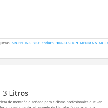
quetas:
ARGENTINA
,
BIKE
,
enduro
,
HIDRATACION
,
MENDOZA
,
MOCH
3 Litros
cleta de montaña diseñada para ciclistas profesionales que van
Pero honestamente, el paquete de hidratación se adaptará