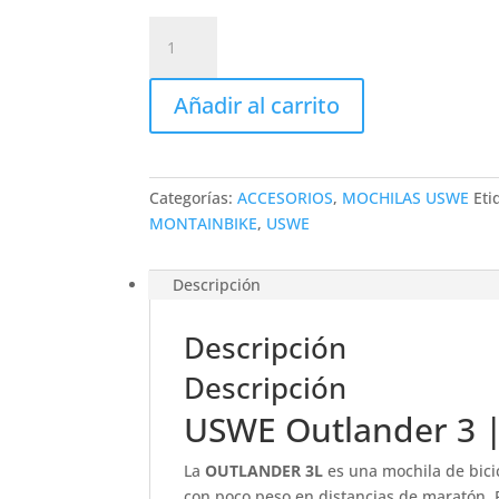
USWE
Outlander
3
Añadir al carrito
|
3
Litros
Crazy
Categorías:
ACCESORIOS
,
MOCHILAS USWE
Eti
Yellow
MONTAINBIKE
,
USWE
cantidad
Descripción
Descripción
Descripción
USWE Outlander 3 | 
La
OUTLANDER 3L
es una mochila de bici
con poco peso en distancias de maratón. 