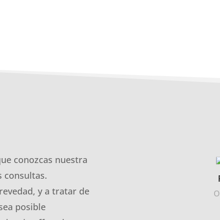
que conozcas nuestra
 consultas.
revedad, y a tratar de
O
sea posible