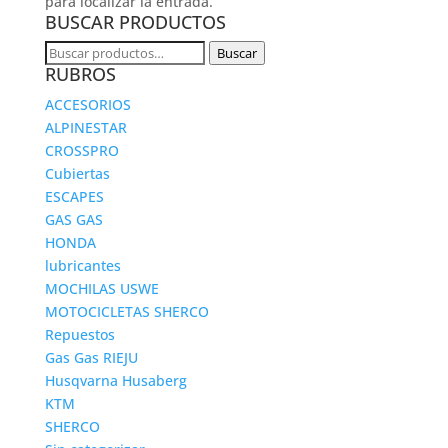
para localizar la entrada.
BUSCAR PRODUCTOS
Buscar
Buscar
RUBROS
por:
ACCESORIOS
ALPINESTAR
CROSSPRO
Cubiertas
ESCAPES
GAS GAS
HONDA
lubricantes
MOCHILAS USWE
MOTOCICLETAS SHERCO
Repuestos
Gas Gas RIEJU
Husqvarna Husaberg
KTM
SHERCO