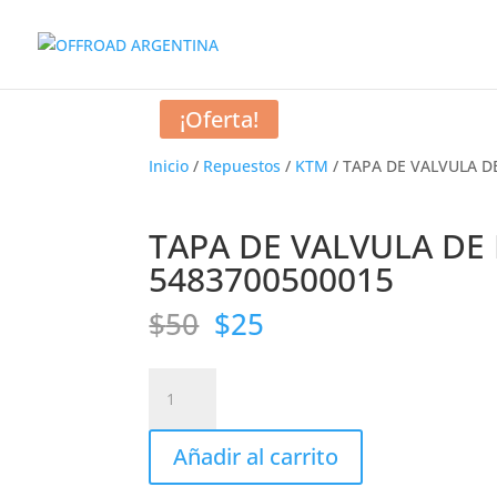
¡Oferta!
Inicio
/
Repuestos
/
KTM
/ TAPA DE VALVULA D
TAPA DE VALVULA DE 
5483700500015
El
El
$
50
$
25
precio
precio
original
actual
TAPA
era:
es:
DE
$50.
$25.
VALVULA
Añadir al carrito
DE
ESCAPE