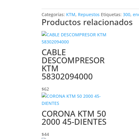
EXC
300
Categorías:
KTM
,
Repuestos
Etiquetas:
300
,
en
2009
Productos relacionados
5483700500015
cantidad
CABLE
DESCOMPRESOR
KTM
58302094000
$
62
CORONA KTM 50
2000 45-DIENTES
$
44