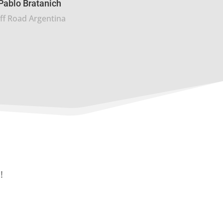
Pablo Bratanich
ff Road Argentina
!