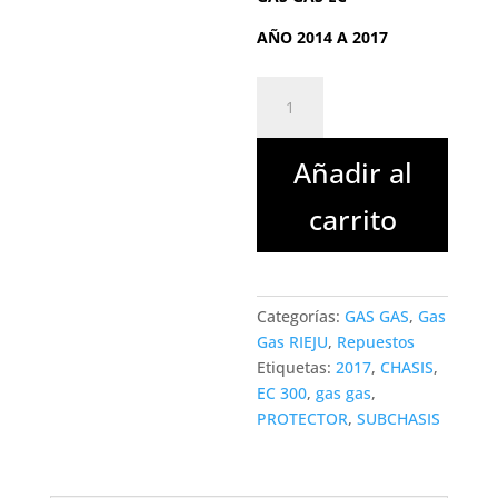
AÑO 2014 A 2017
PROTECTOR
DE
SUBCHASIS
Añadir al
DERECHO
GAS
carrito
GAS
EC
cantidad
Categorías:
GAS GAS
,
Gas
Gas RIEJU
,
Repuestos
Etiquetas:
2017
,
CHASIS
,
EC 300
,
gas gas
,
PROTECTOR
,
SUBCHASIS