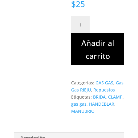
$
25
BRIDA
SUPERIOR
DE
Añadir al
MANUBRIO
GAS
carrito
GAS
COD.
BE25700GG-
CAB-
Categorías:
GAS GAS
,
Gas
1
Gas RIEJU
,
Repuestos
cantidad
Etiquetas:
BRIDA
,
CLAMP
,
gas gas
,
HANDEBLAR
,
MANUBRIO
Descripción