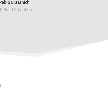
Pablo Bratanich
ff Road Argentina
!