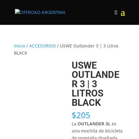
Inicio
/
ACCESORIOS
/ USWE Outlander 3 | 3 Litros
BLACK
USWE
OUTLANDE
R 3 | 3
LITROS
BLACK
$
205
La
OUTLANDER 3L
es
una mochila de bicicleta
de montaña diseñada