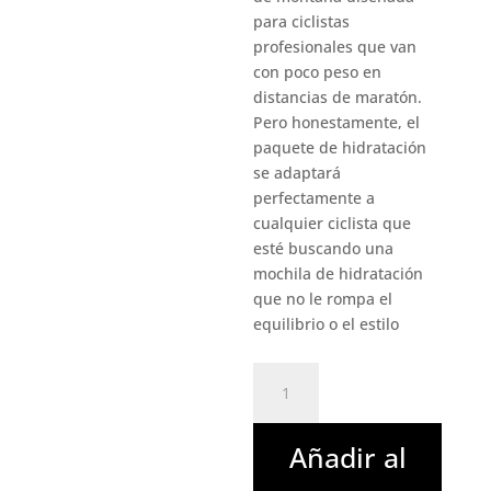
para ciclistas
profesionales que van
con poco peso en
distancias de maratón.
Pero honestamente, el
paquete de hidratación
se adaptará
perfectamente a
cualquier ciclista que
esté buscando una
mochila de hidratación
que no le rompa el
equilibrio o el estilo
USWE
Outlander
3
Añadir al
|
3