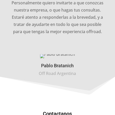
Personalmente quiero invitarte a que conozcas
nuestra empresa, o que hagas tus consultas.
Estaré atento a responderlas a la brevedad, y a
tratar de ayudarte en todo lo que sea posible
para que tengas la mejor experiencia offroad.
Pablo Bratanich
Off Road Argentina
Contactanos