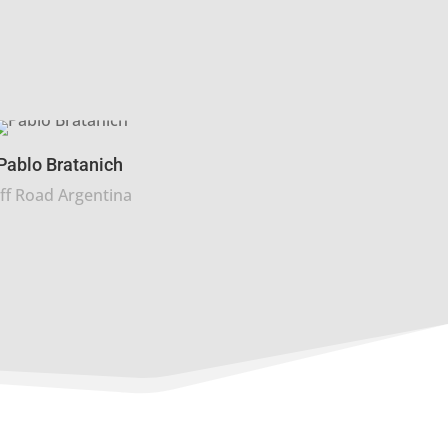
Pablo Bratanich
ff Road Argentina