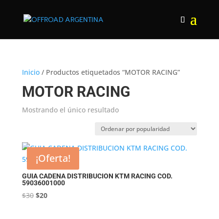
Inicio
/ Productos etiquetados “MOTOR RACING”
MOTOR RACING
Mostrando el único resultado
¡Oferta!
GUIA CADENA DISTRIBUCION KTM RACING COD.
59036001000
El
El
$
30
$
20
precio
precio
original
actual