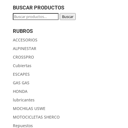
era:
es:
BUSCAR PRODUCTOS
$30.
$20.
Buscar
Buscar
por:
RUBROS
ACCESORIOS
ALPINESTAR
CROSSPRO
Cubiertas
ESCAPES
GAS GAS
HONDA
lubricantes
MOCHILAS USWE
MOTOCICLETAS SHERCO
Repuestos