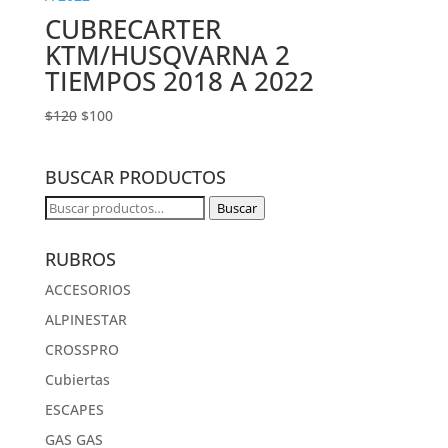
CUBRECARTER
KTM/HUSQVARNA 2
TIEMPOS 2018 A 2022
El
El
$
120
$
100
precio
precio
original
actual
BUSCAR PRODUCTOS
era:
es:
$120.
$100.
Buscar
Buscar
por:
RUBROS
ACCESORIOS
ALPINESTAR
CROSSPRO
Cubiertas
ESCAPES
GAS GAS