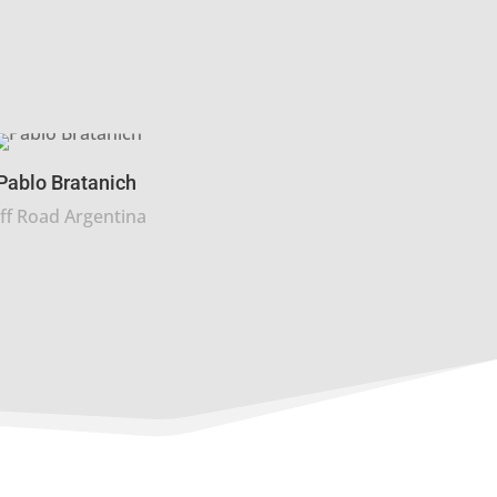
Pablo Bratanich
ff Road Argentina