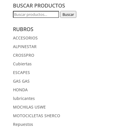
original
actual
BUSCAR PRODUCTOS
era:
es:
$800.
$400.
Buscar
Buscar
por:
RUBROS
ACCESORIOS
ALPINESTAR
CROSSPRO
Cubiertas
ESCAPES
GAS GAS
HONDA
lubricantes
MOCHILAS USWE
MOTOCICLETAS SHERCO
Repuestos