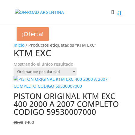
¡Oferta!
Inicio
/ Productos etiquetados “KTM EXC”
KTM EXC
Mostrando el único resultado
PISTON ORIGINAL KTM EXC
400 2000 A 2007 COMPLETO
CODIGO 59530007000
El
El
$
800
$
400
precio
precio