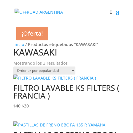
¡Oferta!
Inicio
/ Productos etiquetados “KAWASAKI”
KAWASAKI
Ordenado
Mostrando los 3 resultados
por
popularidad
FILTRO LAVABLE KS FILTERS (
FRANCIA )
El
El
$
40
$
30
precio
precio
original
actual
era:
es:
$40.
$30.