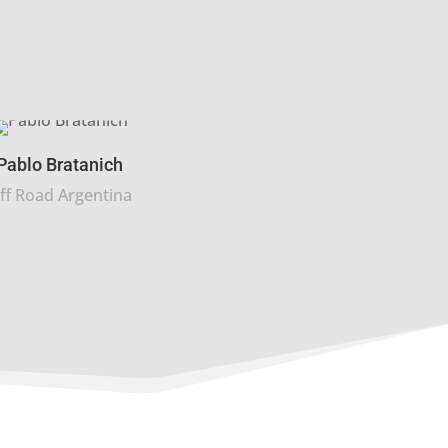
Pablo Bratanich
ff Road Argentina