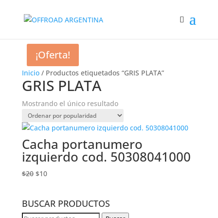
¡Oferta!
Inicio
/ Productos etiquetados “GRIS PLATA”
GRIS PLATA
Mostrando el único resultado
Cacha portanumero
izquierdo cod. 50308041000
El
El
$
20
$
10
precio
precio
original
actual
BUSCAR PRODUCTOS
era:
es:
$20.
$10.
Buscar