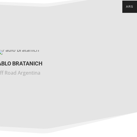
ARS
ABLO BRATANICH
ff Road Argentina