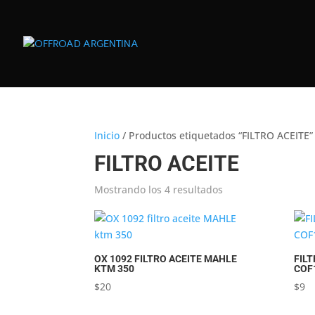
Inicio
/ Productos etiquetados “FILTRO ACEITE”
FILTRO ACEITE
Ordenado
Mostrando los 4 resultados
por
popularidad
OX 1092 FILTRO ACEITE MAHLE
FIL
KTM 350
COF
$
20
$
9