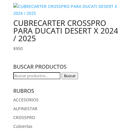
original
actual
era:
es:
$950.
$700.
CUBRECARTER CROSSPRO
PARA DUCATI DESERT X 2024
/ 2025
$
950
BUSCAR PRODUCTOS
Buscar
Buscar
por:
RUBROS
ACCESORIOS
ALPINESTAR
CROSSPRO
Cubiertas