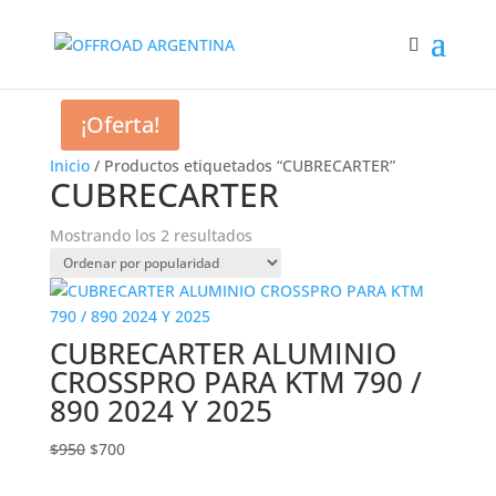
¡Oferta!
Inicio
/ Productos etiquetados “CUBRECARTER”
CUBRECARTER
Ordenado
Mostrando los 2 resultados
por
popularidad
CUBRECARTER ALUMINIO
CROSSPRO PARA KTM 790 /
890 2024 Y 2025
El
El
$
950
$
700
precio
precio