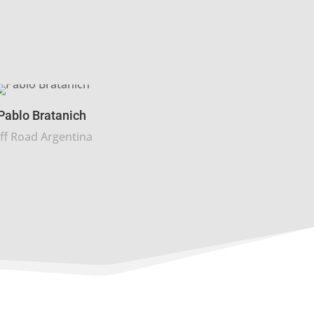
Pablo Bratanich
ff Road Argentina