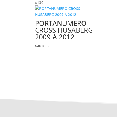
$
130
PORTANUMERO
CROSS HUSABERG
2009 A 2012
El
El
$
40
$
25
precio
precio
original
actual
era:
es:
$40.
$25.