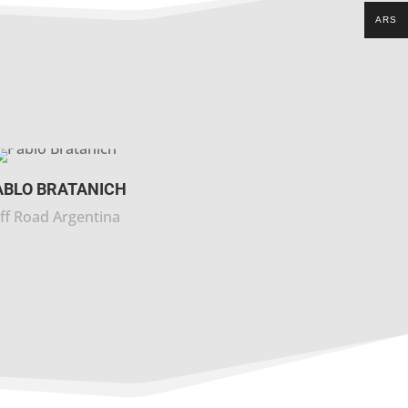
ARS
ABLO BRATANICH
ff Road Argentina