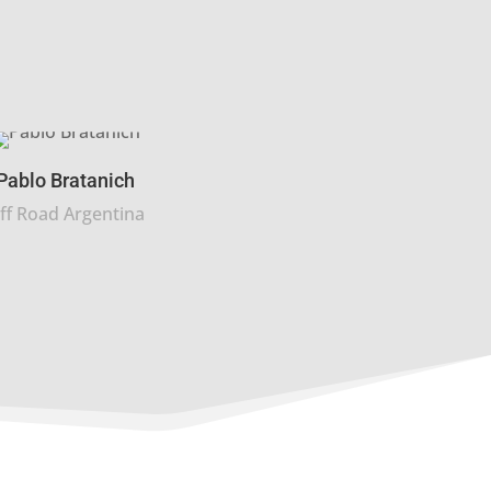
Pablo Bratanich
ff Road Argentina